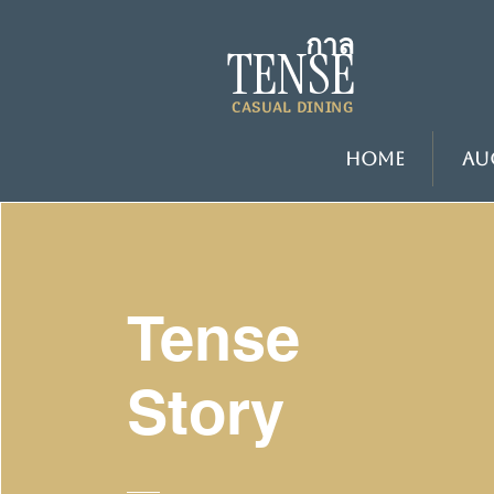
กาล
TENSE
CASUAL DINING
Home
Au
Tense
Story