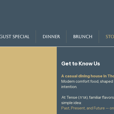
gust Special
Dinner
Brunch
Sto
Get to Know Us
A casual dining house in Th
Modern comfort food, shaped 
intention.
At Tense (กาล), familiar flavor
simple idea:
Past, Present, and Future — on