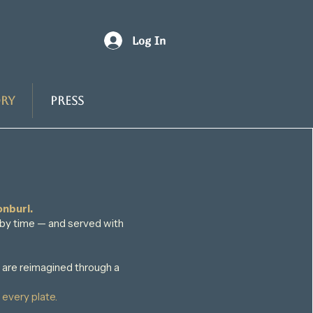
Log In
ry
Press
onburi.
by time — and served with
s are reimagined through a
 every plate.